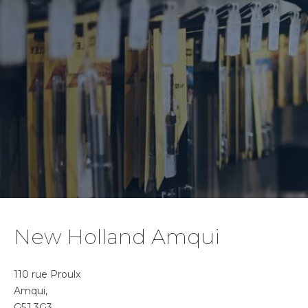
New Holland Amqui
110 rue Proulx
Amqui,
G5J 3G3